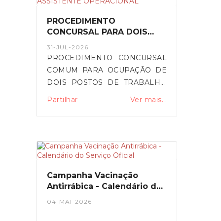
PROCEDIMENTO
CONCURSAL PARA DOIS
POSTOS DE TRABALHO DA
31-JUL-2026
CARREIRA E CATEGORIA DE
PROCEDIMENTO CONCURSAL
ASSISTENTE OPERACIONAL
COMUM PARA OCUPAÇÃO DE
DOIS POSTOS DE TRABALHO
DA CARREIRA E CATEGORIA
Partilhar
Ver mais...
DE ASSISTENTE
OPERACIONAL NA
MODALIDADE DE CONTRATO
DE TRABALHO EM
FUNÇÕES PÚBLICAS POR
TEMPO
Campanha Vacinação
INDETERMINADO.Formulário
Antirrábica - Calendário do
procedimento concursal
Serviço Oficial
04-MAI-2026
- DescarregarAviso do Bep -
https://www.bep.gov.pt/pages/oferta/Oferta_D