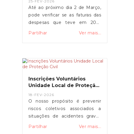
25-FEV-2026
Até ao próximo dia 2 de Março,
pode verificar se as faturas das
despesas que teve em 2025
estão corretamente
Partilhar
Ver mais...
catalogadas, para garantir que
entram no cálculo das deduções
do IRS.Nós Ajudamos!Caso
surjam dúvidas ou questões,
pode contar com a União das
Freguesias, entre em contacto
Inscrições Voluntários
connosco, nós vamos ajudar.
Unidade Local de Proteção
Civil
18-FEV-2026
O nosso propósito é prevenir
riscos coletivos associados a
situações de acidentes graves
ou catástrofes, minimizar os
Partilhar
Ver mais...
seus impactos, proteger e