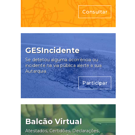
Consultar
GESIncidente
Se detetou alguma ocorrência ou
incidente na via pública alerte a sua
Autarquia
Participar
Balcão Virtual
Atestados, Certidões, Declarações,