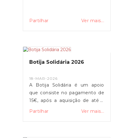
CodOferta=152769
Partilhar
Ver mais...
Botija Solidária 2026
18-MAR-2026
A Botija Solidária é um apoio
que consiste no pagamento de
15€, após a aquisição de até 2
garrafas de gás, por mês de
Partilhar
Ver mais...
calendário, limitado a 12
unidades anuais, entre Janeiro e
Dezembro de 2026, ou até a