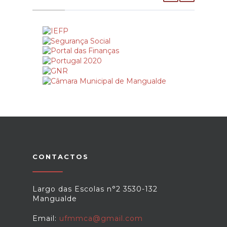
CONTACTOS
Largo das Escolas n°2 3530-132
Mangualde
Email:
ufmmca@gmail.com