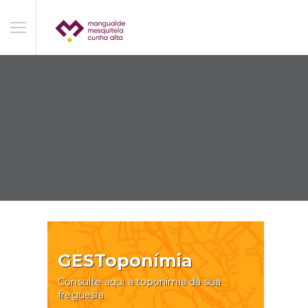
GESToponímia
Consulte aqui a toponímia da sua
freguesia