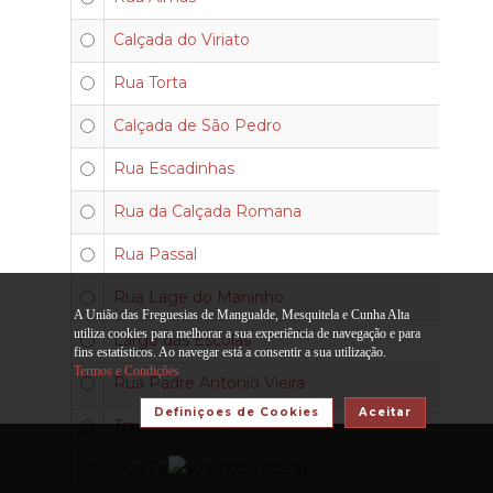
Calçada do Viriato
Rua Torta
Calçada de São Pedro
Rua Escadinhas
Rua da Calçada Romana
Rua Passal
Rua Lage do Maninho
A União das Freguesias de Mangualde, Mesquitela e Cunha Alta
utiliza cookies para melhorar a sua experiência de navegação e para
Largo das Escolas
fins estatísticos. Ao navegar está a consentir a sua utilização.
Termos e Condições
Rua Padre António Vieira
Definiçoes de Cookies
Aceitar
Travessa da Avenida
Rua Estado Rhode Island