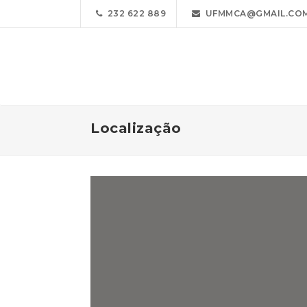
232 622 889
UFMMCA@GMAIL.CO
Localização