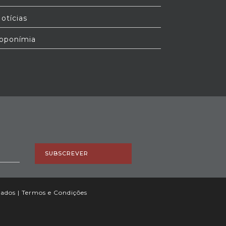
otícias
oponímia
SUBSCREVER
vados |
Termos e Condições