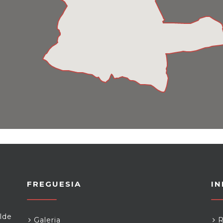
FREGUESIA
I
lde
Galeria
R