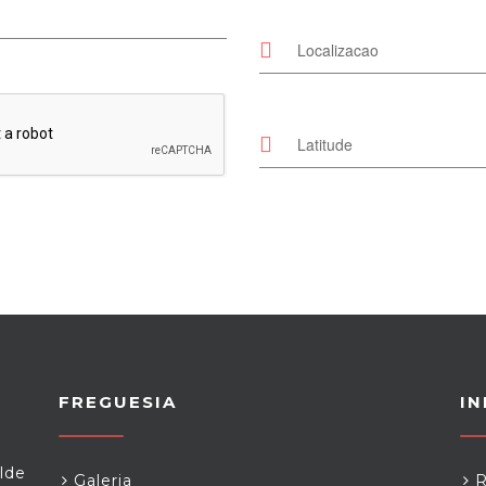
FREGUESIA
I
lde
Galeria
R