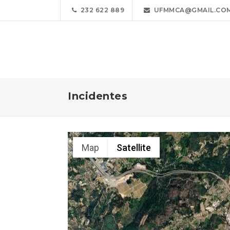
232 622 889
UFMMCA@GMAIL.CO
Incidentes
Map
Satellite