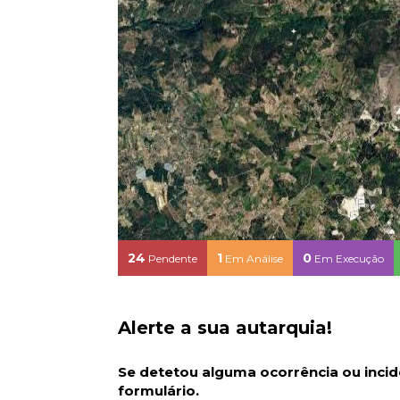
24
1
0
Pendente
Em Análise
Em Execução
Alerte a sua autarquia!
Se detetou alguma ocorrência ou incide
formulário.