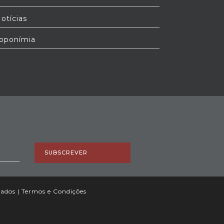
otícias
oponímia
SUBSCREVER
vados |
Termos e Condições