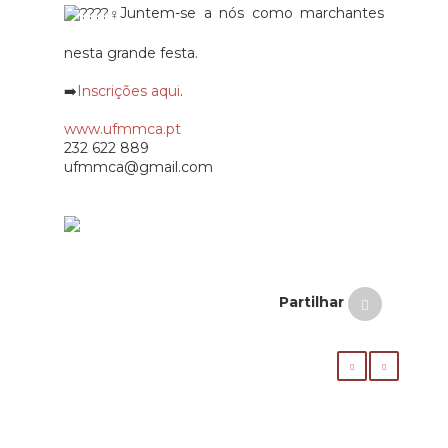
Juntem-se a nós como marchantes
nesta grande festa.
➡️
Inscrições aqui
.
www.ufmmca.pt
232 622 889
ufmmca@gmail.com
Partilhar