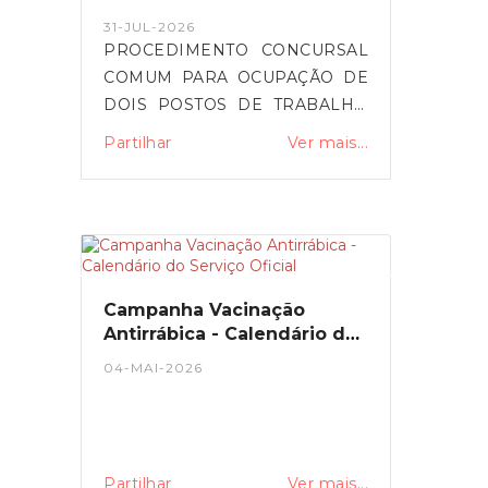
POSTOS DE TRABALHO DA
31-JUL-2026
CARREIRA E CATEGORIA DE
PROCEDIMENTO CONCURSAL
ASSISTENTE OPERACIONAL
COMUM PARA OCUPAÇÃO DE
DOIS POSTOS DE TRABALHO
DA CARREIRA E CATEGORIA
Partilhar
Ver mais...
DE ASSISTENTE
OPERACIONAL NA
MODALIDADE DE CONTRATO
DE TRABALHO EM
FUNÇÕES PÚBLICAS POR
TEMPO
Campanha Vacinação
INDETERMINADO.Formulário
Antirrábica - Calendário do
procedimento concursal
Serviço Oficial
04-MAI-2026
- DescarregarAviso do Bep -
https://www.bep.gov.pt/pages/oferta/Oferta_D
CodOferta=152769
Partilhar
Ver mais...