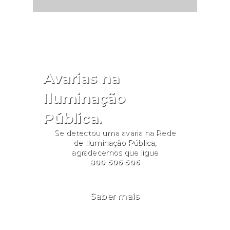
Avarias na
Iluminação
Pública.
Se detectou uma avaria na Rede
de Iluminação Pública,
agradecemos que ligue
800 506 506
Saber mais