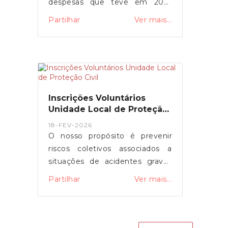
despesas que teve em 2025
estão corretamente
Partilhar
Ver mais...
catalogadas, para garantir que
entram no cálculo das deduções
do IRS.Nós Ajudamos!Caso
surjam dúvidas ou questões,
pode contar com a União das
Freguesias, entre em contacto
Inscrições Voluntários
connosco, nós vamos ajudar.
Unidade Local de Proteção
Civil
18-FEV-2026
O nosso propósito é prevenir
riscos coletivos associados a
situações de acidentes graves
ou catástrofes, minimizar os
Partilhar
Ver mais...
seus impactos, proteger e
socorrer pessoas e bens em
perigo quando tais situações
ocorrem.--> INSCRIÇÕES AQUI