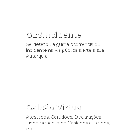
GESIncidente
Se detetou alguma ocorrência ou
incidente na via pública alerte a sua
Autarquia
Participar
Balcão Virtual
Atestados, Certidões, Declarações,
Licenciamento de Canídeos e Felinos,
etc